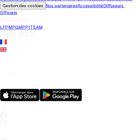
Gestion des cookies
Nos partenaires
Accessibilité
Diffuseurs 
Officiels
Univers LFP
LFP
MPG
MPP
1TEAM
Langue du site
Français
Anglais