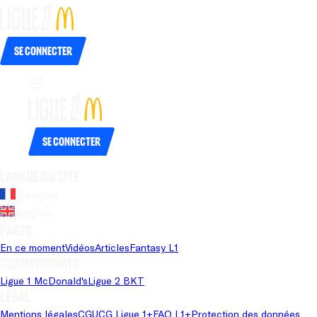
Se connecter
Se connecter
Langue du site
Français
Anglais
Pages
En ce moment
Vidéos
Articles
Fantasy L1
Championnats
Ligue 1 McDonald's
Ligue 2 BKT
Légal
Mentions légales
CGU
CG Ligue 1+
FAQ L1+
Protection des données