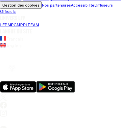
Gestion des cookies
Nos partenaires
Accessibilité
Diffuseurs 
Officiels
Univers LFP
LFP
MPG
MPP
1TEAM
Langue du site
Français
Anglais