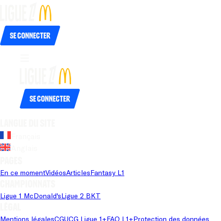
Se connecter
Se connecter
Langue du site
Français
Anglais
Pages
En ce moment
Vidéos
Articles
Fantasy L1
Championnats
Ligue 1 McDonald's
Ligue 2 BKT
Légal
Mentions légales
CGU
CG Ligue 1+
FAQ L1+
Protection des données