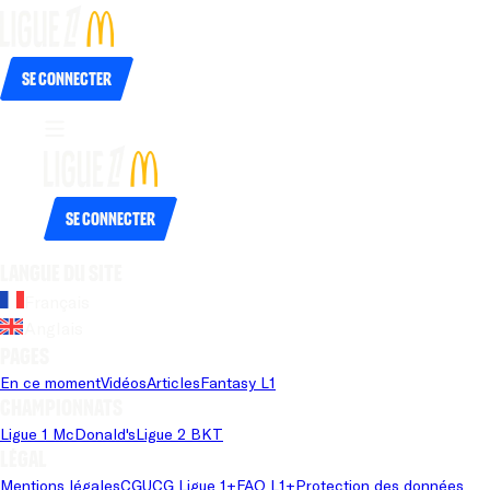
Se connecter
Se connecter
Langue du site
Français
Anglais
Pages
En ce moment
Vidéos
Articles
Fantasy L1
Championnats
Ligue 1 McDonald's
Ligue 2 BKT
Légal
Mentions légales
CGU
CG Ligue 1+
FAQ L1+
Protection des données