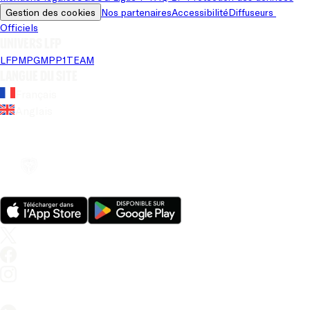
Gestion des cookies
Nos partenaires
Accessibilité
Diffuseurs 
Officiels
Univers LFP
LFP
MPG
MPP
1TEAM
Langue du site
Français
Anglais