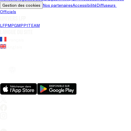
Gestion des cookies
Nos partenaires
Accessibilité
Diffuseurs 
Officiels
Univers LFP
LFP
MPG
MPP
1TEAM
Langue du site
Français
Anglais