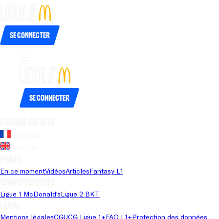
Se connecter
Se connecter
Langue du site
Français
Anglais
Pages
En ce moment
Vidéos
Articles
Fantasy L1
Championnats
Ligue 1 McDonald's
Ligue 2 BKT
Légal
Mentions légales
CGU
CG Ligue 1+
FAQ L1+
Protection des données