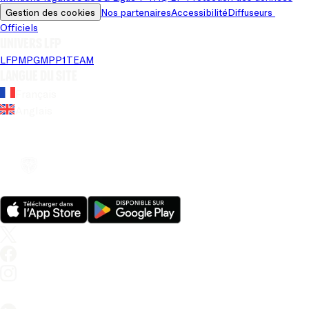
Gestion des cookies
Nos partenaires
Accessibilité
Diffuseurs 
Officiels
Univers LFP
LFP
MPG
MPP
1TEAM
Langue du site
Français
Anglais