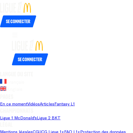
Se connecter
Se connecter
Langue du site
Français
Anglais
Pages
En ce moment
Vidéos
Articles
Fantasy L1
Championnats
Ligue 1 McDonald's
Ligue 2 BKT
Légal
Mentions légales
CGU
CG Ligue 1+
FAQ L1+
Protection des données