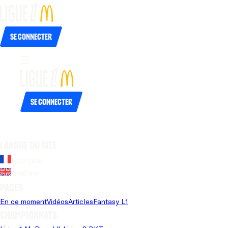
Se connecter
Se connecter
Langue du site
Français
Anglais
Pages
En ce moment
Vidéos
Articles
Fantasy L1
Championnats