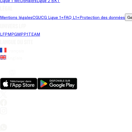
Ligue 1 McDonald's
Ligue 2 BKT
Légal
Mentions légales
CGU
CG Ligue 1+
FAQ L1+
Protection des données
Ge
Univers LFP
LFP
MPG
MPP
1TEAM
Langue du site
Français
Anglais