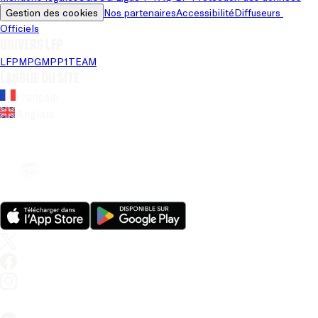
Gestion des cookies
Nos partenaires
Accessibilité
Diffuseurs 
Officiels
Univers LFP
LFP
MPG
MPP
1TEAM
Langue du site
Français
Anglais