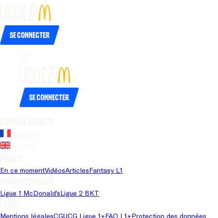
Se connecter
Se connecter
Langue du site
Français
Anglais
Pages
En ce moment
Vidéos
Articles
Fantasy L1
Championnats
Ligue 1 McDonald's
Ligue 2 BKT
Légal
Mentions légales
CGU
CG Ligue 1+
FAQ L1+
Protection des données