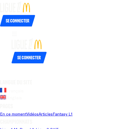
Se connecter
Se connecter
Langue du site
Français
Anglais
Pages
En ce moment
Vidéos
Articles
Fantasy L1
Championnats