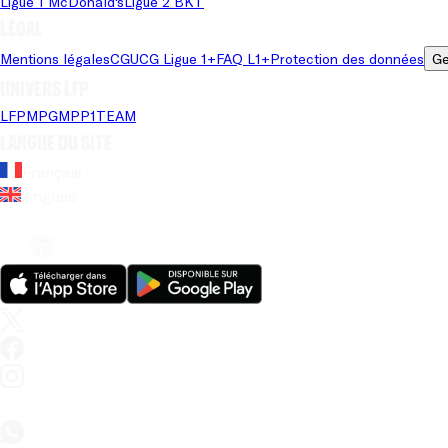
Ligue 1 McDonald's
Ligue 2 BKT
Légal
Mentions légales
CGU
CG Ligue 1+
FAQ L1+
Protection des données
Ge
Univers LFP
LFP
MPG
MPP
1TEAM
Langue du site
Français
Anglais