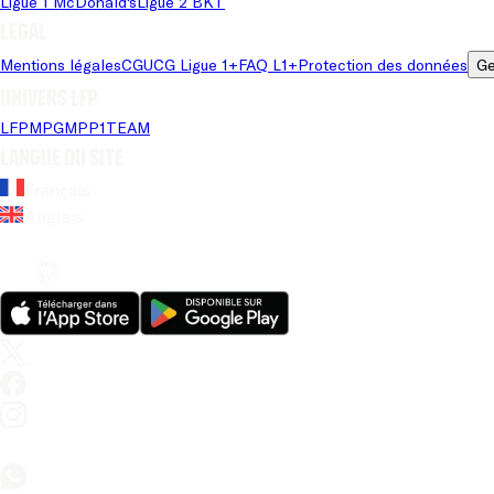
Ligue 1 McDonald's
Ligue 2 BKT
Légal
Mentions légales
CGU
CG Ligue 1+
FAQ L1+
Protection des données
Ge
Univers LFP
LFP
MPG
MPP
1TEAM
Langue du site
Français
Anglais