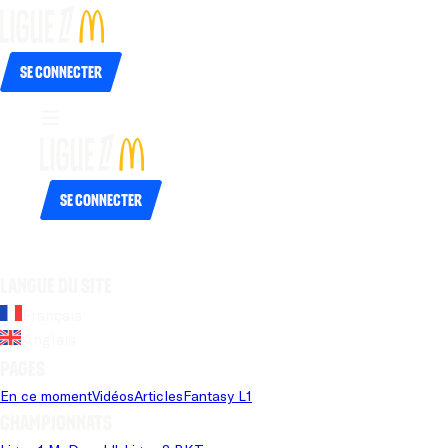
Se connecter
Se connecter
Langue du site
Français
Anglais
Pages
En ce moment
Vidéos
Articles
Fantasy L1
Championnats