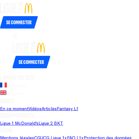
Se connecter
Se connecter
Langue du site
Français
Anglais
Pages
En ce moment
Vidéos
Articles
Fantasy L1
Championnats
Ligue 1 McDonald's
Ligue 2 BKT
Légal
Mentions légales
CGU
CG Ligue 1+
FAQ L1+
Protection des données