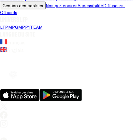
Gestion des cookies
Nos partenaires
Accessibilité
Diffuseurs 
Officiels
Univers LFP
LFP
MPG
MPP
1TEAM
Langue du site
Français
Anglais