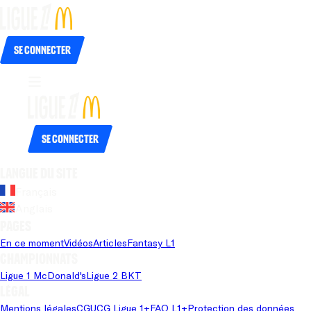
Se connecter
Se connecter
Langue du site
Français
Anglais
Pages
En ce moment
Vidéos
Articles
Fantasy L1
Championnats
Ligue 1 McDonald's
Ligue 2 BKT
Légal
Mentions légales
CGU
CG Ligue 1+
FAQ L1+
Protection des données