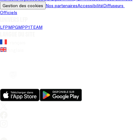
Gestion des cookies
Nos partenaires
Accessibilité
Diffuseurs 
Officiels
Univers LFP
LFP
MPG
MPP
1TEAM
Langue du site
Français
Anglais