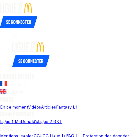
Se connecter
Se connecter
Langue du site
Français
Anglais
Pages
En ce moment
Vidéos
Articles
Fantasy L1
Championnats
Ligue 1 McDonald's
Ligue 2 BKT
Légal
Mentions légales
CGU
CG Ligue 1+
FAQ L1+
Protection des données