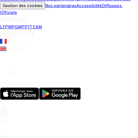
Gestion des cookies
Nos partenaires
Accessibilité
Diffuseurs 
Officiels
Univers LFP
LFP
MPG
MPP
1TEAM
Langue du site
Français
Anglais