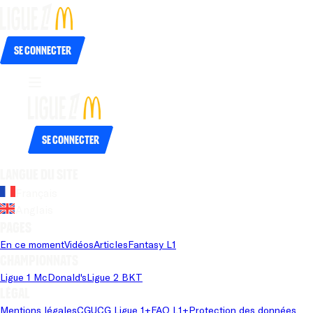
Se connecter
Se connecter
Langue du site
Français
Anglais
Pages
En ce moment
Vidéos
Articles
Fantasy L1
Championnats
Ligue 1 McDonald's
Ligue 2 BKT
Légal
Mentions légales
CGU
CG Ligue 1+
FAQ L1+
Protection des données