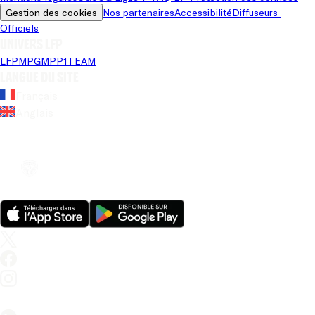
Gestion des cookies
Nos partenaires
Accessibilité
Diffuseurs 
Officiels
Univers LFP
LFP
MPG
MPP
1TEAM
Langue du site
Français
Anglais