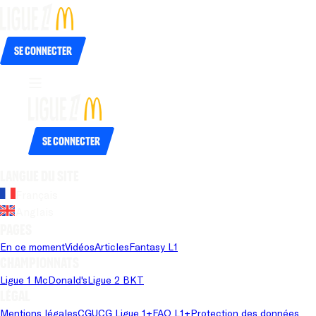
Se connecter
Se connecter
Langue du site
Français
Anglais
Pages
En ce moment
Vidéos
Articles
Fantasy L1
Championnats
Ligue 1 McDonald's
Ligue 2 BKT
Légal
Mentions légales
CGU
CG Ligue 1+
FAQ L1+
Protection des données