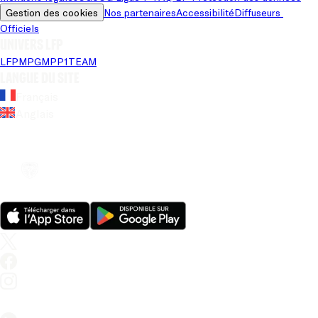
Gestion des cookies
Nos partenaires
Accessibilité
Diffuseurs 
Officiels
Univers LFP
LFP
MPG
MPP
1TEAM
Langue du site
Français
Anglais