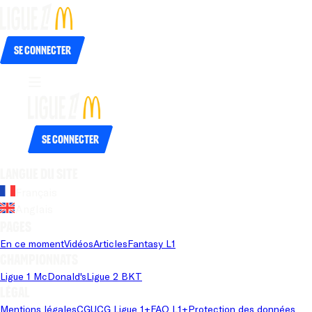
Se connecter
Se connecter
Langue du site
Français
Anglais
Pages
En ce moment
Vidéos
Articles
Fantasy L1
Championnats
Ligue 1 McDonald's
Ligue 2 BKT
Légal
Mentions légales
CGU
CG Ligue 1+
FAQ L1+
Protection des données