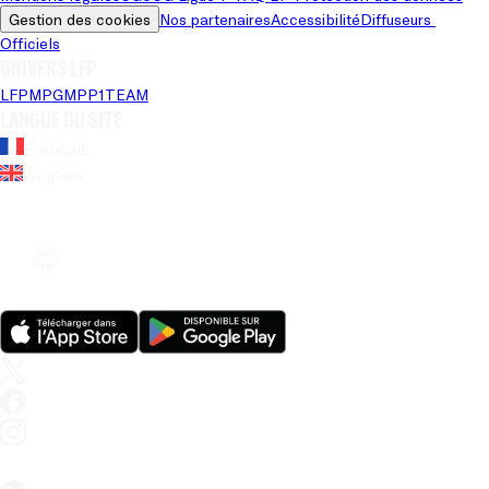
Gestion des cookies
Nos partenaires
Accessibilité
Diffuseurs 
Officiels
Univers LFP
LFP
MPG
MPP
1TEAM
Langue du site
Français
Anglais