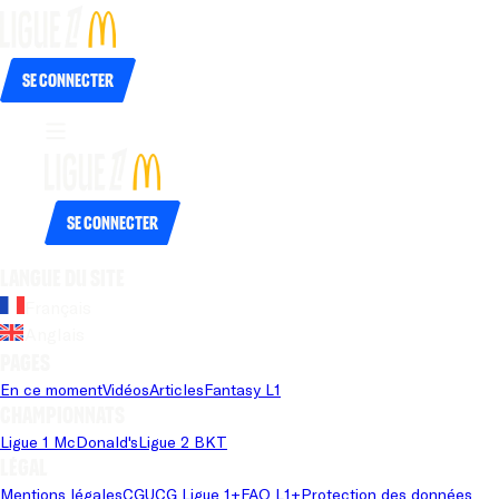
Se connecter
Se connecter
Langue du site
Français
Anglais
Pages
En ce moment
Vidéos
Articles
Fantasy L1
Championnats
Ligue 1 McDonald's
Ligue 2 BKT
Légal
Mentions légales
CGU
CG Ligue 1+
FAQ L1+
Protection des données