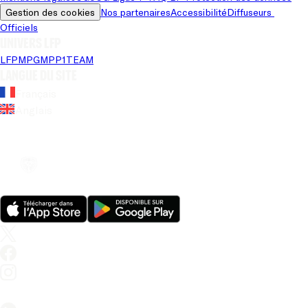
Gestion des cookies
Nos partenaires
Accessibilité
Diffuseurs 
Officiels
Univers LFP
LFP
MPG
MPP
1TEAM
Langue du site
Français
Anglais