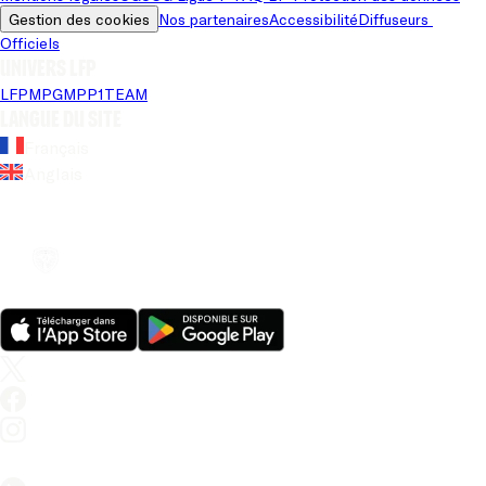
Gestion des cookies
Nos partenaires
Accessibilité
Diffuseurs 
Officiels
Univers LFP
LFP
MPG
MPP
1TEAM
Langue du site
Français
Anglais