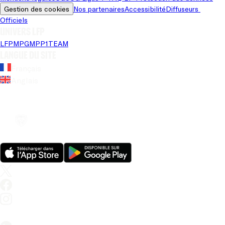
Gestion des cookies
Nos partenaires
Accessibilité
Diffuseurs 
Officiels
Univers LFP
LFP
MPG
MPP
1TEAM
Langue du site
Français
Anglais