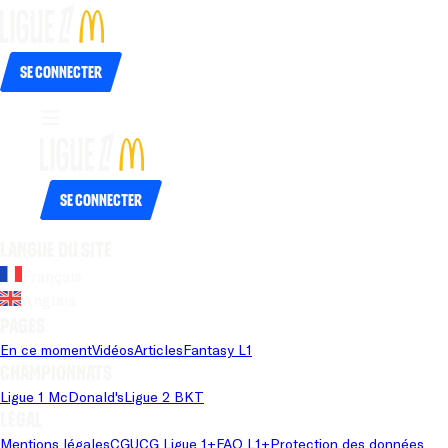
Se connecter
Se connecter
Langue du site
Français
Anglais
Pages
En ce moment
Vidéos
Articles
Fantasy L1
Championnats
Ligue 1 McDonald's
Ligue 2 BKT
Légal
Mentions légales
CGU
CG Ligue 1+
FAQ L1+
Protection des données