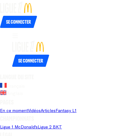
Se connecter
Se connecter
Langue du site
Français
Anglais
Pages
En ce moment
Vidéos
Articles
Fantasy L1
Championnats
Ligue 1 McDonald's
Ligue 2 BKT
Légal