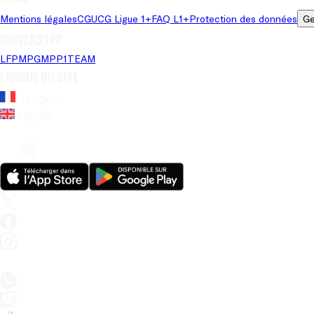
Mentions légales
CGU
CG Ligue 1+
FAQ L1+
Protection des données
Ge
Univers LFP
LFP
MPG
MPP
1TEAM
Langue du site
Français
Anglais