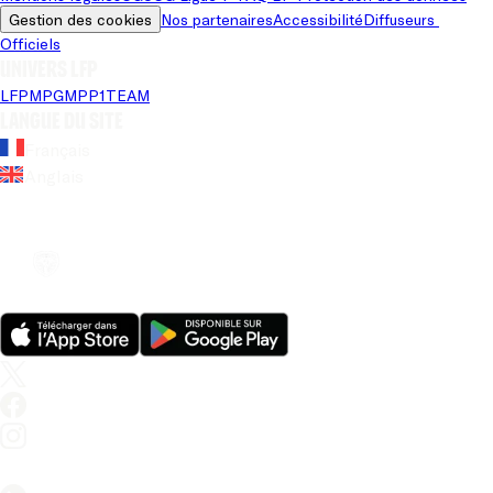
Gestion des cookies
Nos partenaires
Accessibilité
Diffuseurs 
Officiels
Univers LFP
LFP
MPG
MPP
1TEAM
Langue du site
Français
Anglais