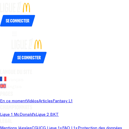
Se connecter
Se connecter
Langue du site
Français
Anglais
Pages
En ce moment
Vidéos
Articles
Fantasy L1
Championnats
Ligue 1 McDonald's
Ligue 2 BKT
Légal
Mentions légales
CGU
CG Ligue 1+
FAQ L1+
Protection des données