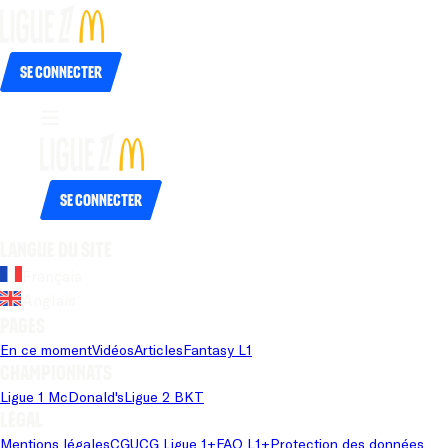
Se connecter
Se connecter
Langue du site
Français
Anglais
Pages
En ce moment
Vidéos
Articles
Fantasy L1
Championnats
Ligue 1 McDonald's
Ligue 2 BKT
Légal
Mentions légales
CGU
CG Ligue 1+
FAQ L1+
Protection des données