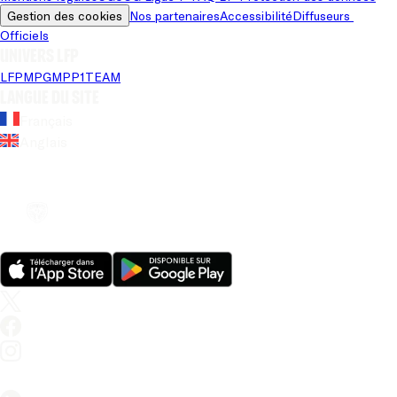
Gestion des cookies
Nos partenaires
Accessibilité
Diffuseurs 
Officiels
Univers LFP
LFP
MPG
MPP
1TEAM
Langue du site
Français
Anglais