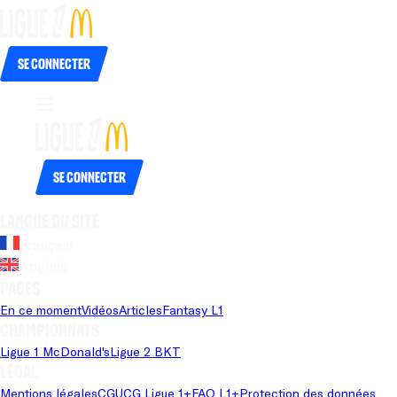
Se connecter
Se connecter
Langue du site
Français
Anglais
Pages
En ce moment
Vidéos
Articles
Fantasy L1
Championnats
Ligue 1 McDonald's
Ligue 2 BKT
Légal
Mentions légales
CGU
CG Ligue 1+
FAQ L1+
Protection des données