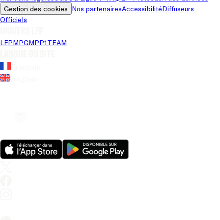
Gestion des cookies
Nos partenaires
Accessibilité
Diffuseurs 
Officiels
Univers LFP
LFP
MPG
MPP
1TEAM
Langue du site
Français
Anglais