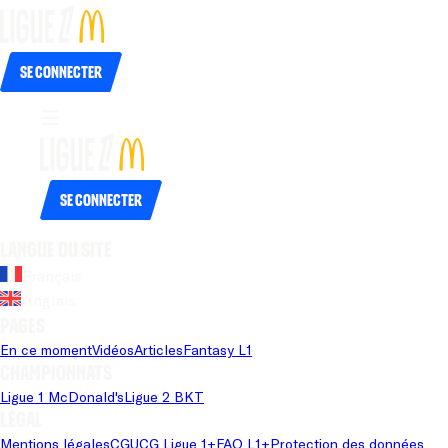
Se connecter
Se connecter
Langue du site
Français
Anglais
Pages
En ce moment
Vidéos
Articles
Fantasy L1
Championnats
Ligue 1 McDonald's
Ligue 2 BKT
Légal
Mentions légales
CGU
CG Ligue 1+
FAQ L1+
Protection des données