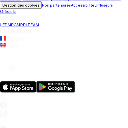
Gestion des cookies
Nos partenaires
Accessibilité
Diffuseurs 
Officiels
Univers LFP
LFP
MPG
MPP
1TEAM
Langue du site
Français
Anglais