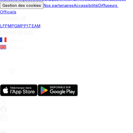
Gestion des cookies
Nos partenaires
Accessibilité
Diffuseurs 
Officiels
Univers LFP
LFP
MPG
MPP
1TEAM
Langue du site
Français
Anglais