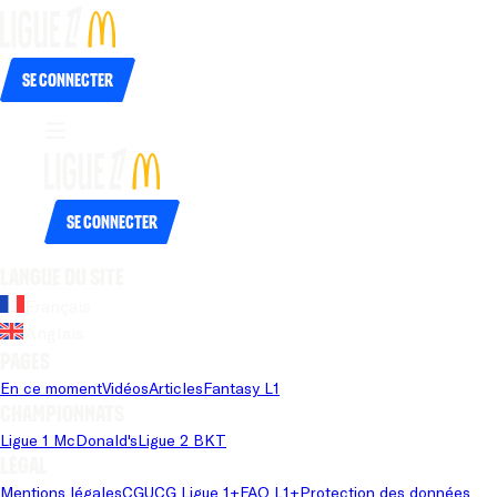
Se connecter
Se connecter
Langue du site
Français
Anglais
Pages
En ce moment
Vidéos
Articles
Fantasy L1
Championnats
Ligue 1 McDonald's
Ligue 2 BKT
Légal
Mentions légales
CGU
CG Ligue 1+
FAQ L1+
Protection des données