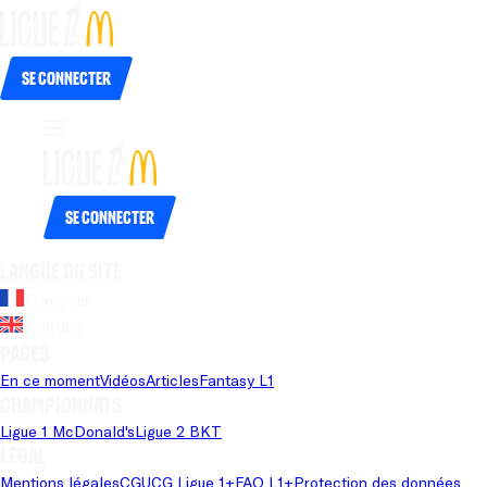
Se connecter
Se connecter
Langue du site
Français
Anglais
Pages
En ce moment
Vidéos
Articles
Fantasy L1
Championnats
Ligue 1 McDonald's
Ligue 2 BKT
Légal
Mentions légales
CGU
CG Ligue 1+
FAQ L1+
Protection des données