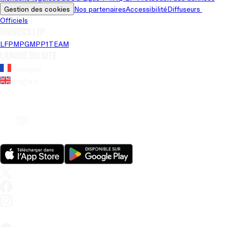
Gestion des cookies
Nos partenaires
Accessibilité
Diffuseurs 
Officiels
Univers LFP
LFP
MPG
MPP
1TEAM
Langue du site
Français
Anglais