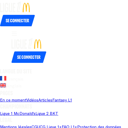
Se connecter
Se connecter
Langue du site
Français
Anglais
Pages
En ce moment
Vidéos
Articles
Fantasy L1
Championnats
Ligue 1 McDonald's
Ligue 2 BKT
Légal
Mentions légales
CGU
CG Ligue 1+
FAQ L1+
Protection des données