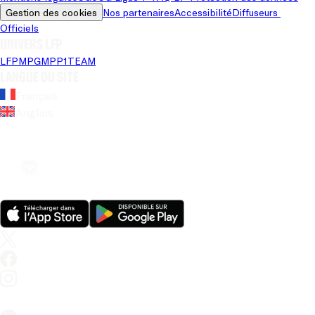
Gestion des cookies
Nos partenaires
Accessibilité
Diffuseurs 
Officiels
Univers LFP
LFP
MPG
MPP
1TEAM
Langue du site
Français
Anglais