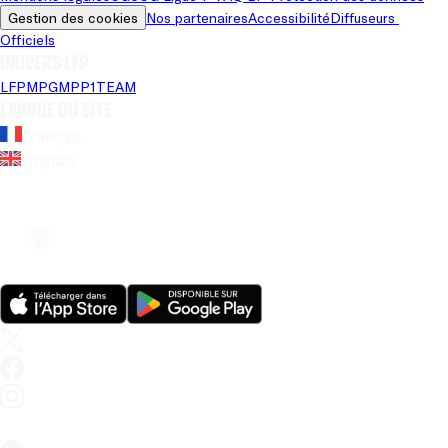
Gestion des cookies
Nos partenaires
Accessibilité
Diffuseurs 
Officiels
Univers LFP
LFP
MPG
MPP
1TEAM
Langue du site
Français
Anglais