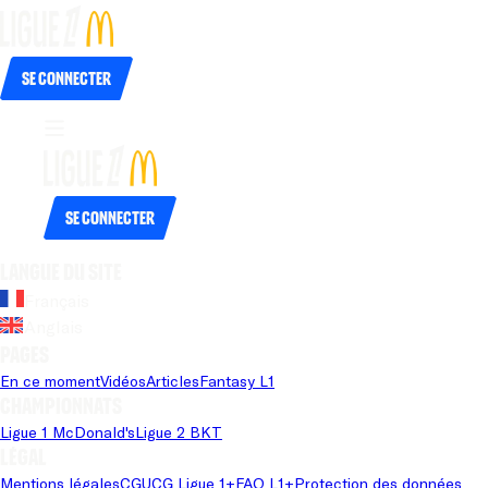
Se connecter
Se connecter
Langue du site
Français
Anglais
Pages
En ce moment
Vidéos
Articles
Fantasy L1
Championnats
Ligue 1 McDonald's
Ligue 2 BKT
Légal
Mentions légales
CGU
CG Ligue 1+
FAQ L1+
Protection des données