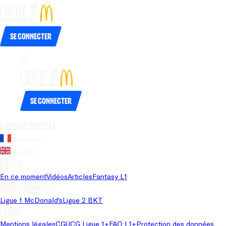
Se connecter
Se connecter
Langue du site
Français
Anglais
Pages
En ce moment
Vidéos
Articles
Fantasy L1
Championnats
Ligue 1 McDonald's
Ligue 2 BKT
Légal
Mentions légales
CGU
CG Ligue 1+
FAQ L1+
Protection des données