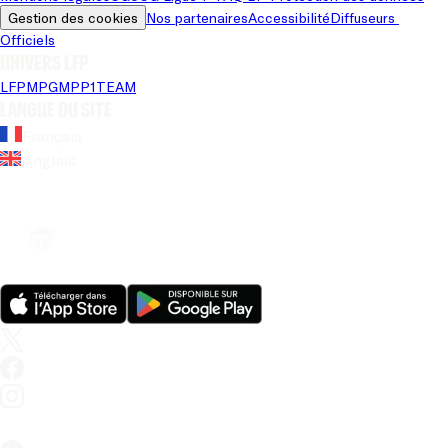
Gestion des cookies
Nos partenaires
Accessibilité
Diffuseurs 
Officiels
Univers LFP
LFP
MPG
MPP
1TEAM
Langue du site
Français
Anglais