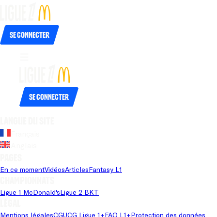
Se connecter
Se connecter
Langue du site
Français
Anglais
Pages
En ce moment
Vidéos
Articles
Fantasy L1
Championnats
Ligue 1 McDonald's
Ligue 2 BKT
Légal
Mentions légales
CGU
CG Ligue 1+
FAQ L1+
Protection des données