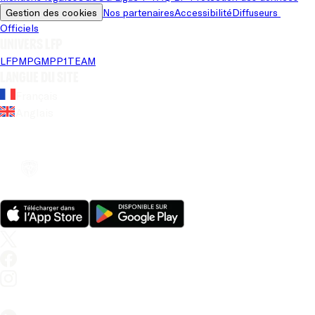
Gestion des cookies
Nos partenaires
Accessibilité
Diffuseurs 
Officiels
Univers LFP
LFP
MPG
MPP
1TEAM
Langue du site
Français
Anglais