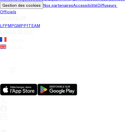
Gestion des cookies
Nos partenaires
Accessibilité
Diffuseurs 
Officiels
Univers LFP
LFP
MPG
MPP
1TEAM
Langue du site
Français
Anglais