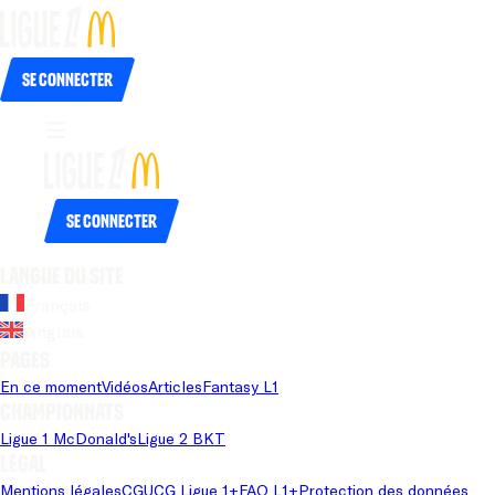
Se connecter
Se connecter
Langue du site
Français
Anglais
Pages
En ce moment
Vidéos
Articles
Fantasy L1
Championnats
Ligue 1 McDonald's
Ligue 2 BKT
Légal
Mentions légales
CGU
CG Ligue 1+
FAQ L1+
Protection des données