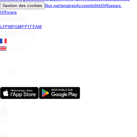
Gestion des cookies
Nos partenaires
Accessibilité
Diffuseurs 
Officiels
Univers LFP
LFP
MPG
MPP
1TEAM
Langue du site
Français
Anglais