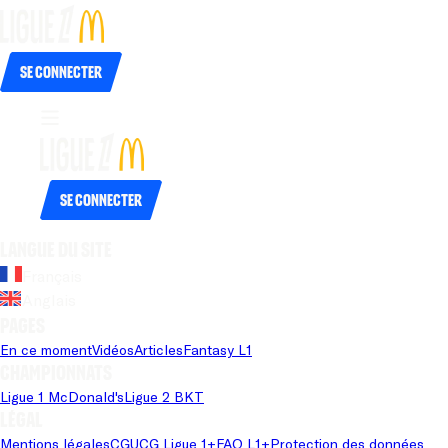
Se connecter
Se connecter
Langue du site
Français
Anglais
Pages
En ce moment
Vidéos
Articles
Fantasy L1
Championnats
Ligue 1 McDonald's
Ligue 2 BKT
Légal
Mentions légales
CGU
CG Ligue 1+
FAQ L1+
Protection des données