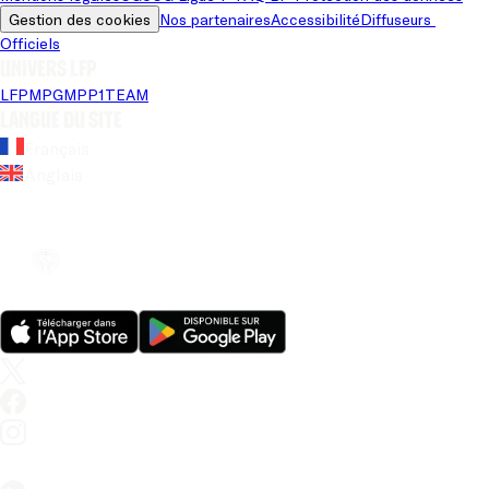
Gestion des cookies
Nos partenaires
Accessibilité
Diffuseurs 
Officiels
Univers LFP
LFP
MPG
MPP
1TEAM
Langue du site
Français
Anglais