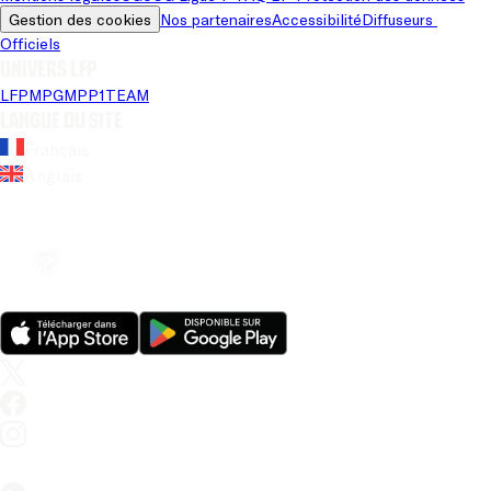
Gestion des cookies
Nos partenaires
Accessibilité
Diffuseurs 
Officiels
Univers LFP
LFP
MPG
MPP
1TEAM
Langue du site
Français
Anglais