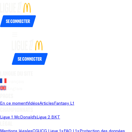
Se connecter
Se connecter
Langue du site
Français
Anglais
Pages
En ce moment
Vidéos
Articles
Fantasy L1
Championnats
Ligue 1 McDonald's
Ligue 2 BKT
Légal
Mentions légales
CGU
CG Ligue 1+
FAQ L1+
Protection des données