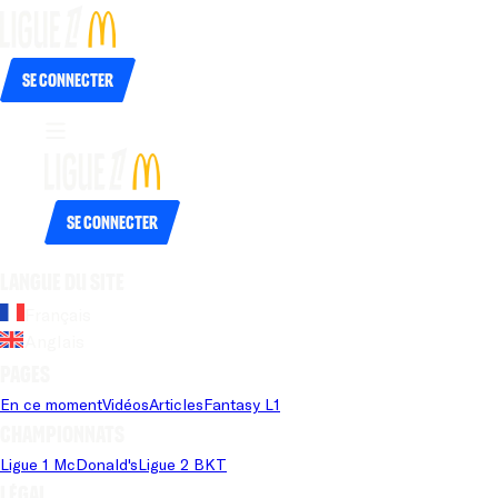
Se connecter
Se connecter
Langue du site
Français
Anglais
Pages
En ce moment
Vidéos
Articles
Fantasy L1
Championnats
Ligue 1 McDonald's
Ligue 2 BKT
Légal