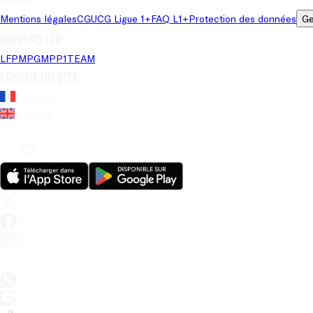
Mentions légales
CGU
CG Ligue 1+
FAQ L1+
Protection des données
Ge
Univers LFP
LFP
MPG
MPP
1TEAM
Langue du site
Français
Anglais