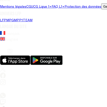
Mentions légales
CGU
CG Ligue 1+
FAQ L1+
Protection des données
Ge
Univers LFP
LFP
MPG
MPP
1TEAM
Langue du site
Français
Anglais