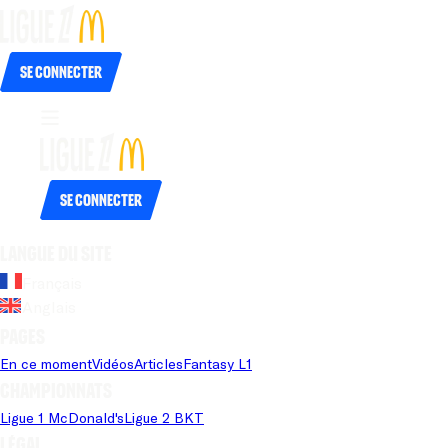
Se connecter
Se connecter
Langue du site
Français
Anglais
Pages
En ce moment
Vidéos
Articles
Fantasy L1
Championnats
Ligue 1 McDonald's
Ligue 2 BKT
Légal