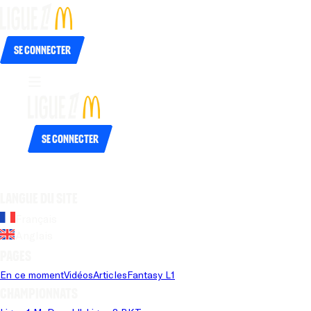
Se connecter
Se connecter
Langue du site
Français
Anglais
Pages
En ce moment
Vidéos
Articles
Fantasy L1
Championnats