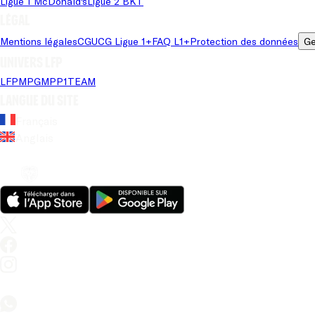
Ligue 1 McDonald's
Ligue 2 BKT
Légal
Mentions légales
CGU
CG Ligue 1+
FAQ L1+
Protection des données
Ge
Univers LFP
LFP
MPG
MPP
1TEAM
Langue du site
Français
Anglais