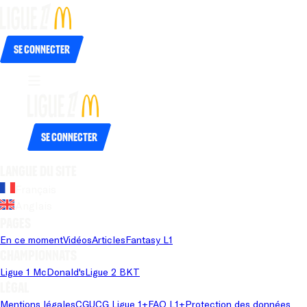
Se connecter
Se connecter
Langue du site
Français
Anglais
Pages
En ce moment
Vidéos
Articles
Fantasy L1
Championnats
Ligue 1 McDonald's
Ligue 2 BKT
Légal
Mentions légales
CGU
CG Ligue 1+
FAQ L1+
Protection des données