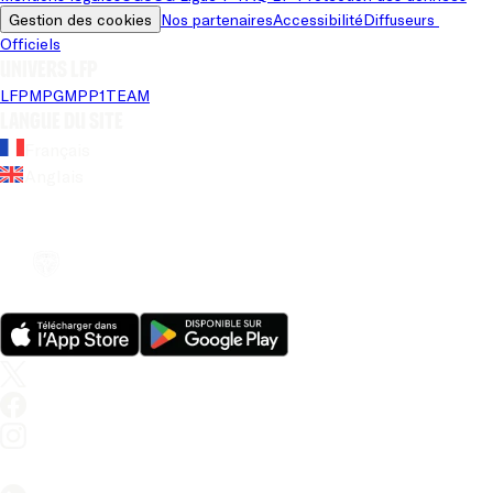
Gestion des cookies
Nos partenaires
Accessibilité
Diffuseurs 
Officiels
Univers LFP
LFP
MPG
MPP
1TEAM
Langue du site
Français
Anglais