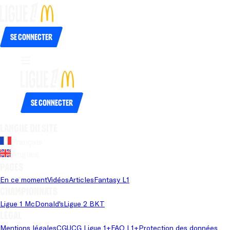
Se connecter
Se connecter
Langue du site
Français
Anglais
Pages
En ce moment
Vidéos
Articles
Fantasy L1
Championnats
Ligue 1 McDonald's
Ligue 2 BKT
Légal
Mentions légales
CGU
CG Ligue 1+
FAQ L1+
Protection des données