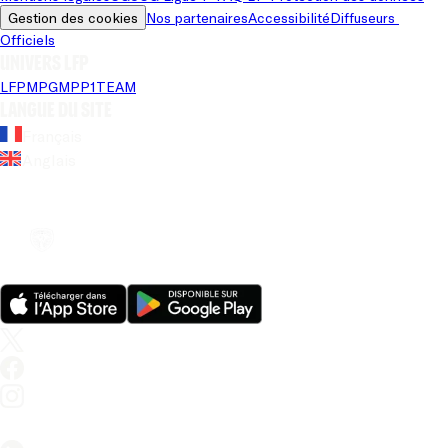
Gestion des cookies
Nos partenaires
Accessibilité
Diffuseurs 
Officiels
Univers LFP
LFP
MPG
MPP
1TEAM
Langue du site
Français
Anglais