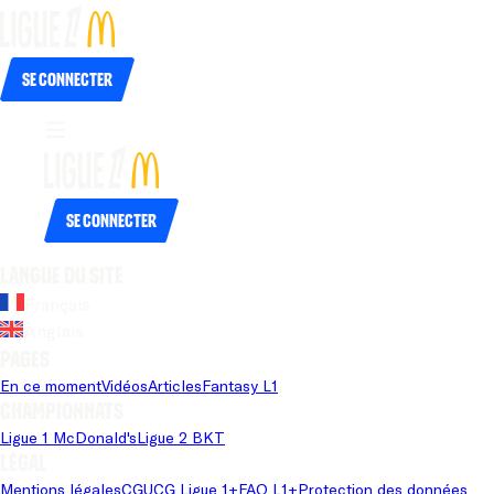
Se connecter
Se connecter
Langue du site
Français
Anglais
Pages
En ce moment
Vidéos
Articles
Fantasy L1
Championnats
Ligue 1 McDonald's
Ligue 2 BKT
Légal
Mentions légales
CGU
CG Ligue 1+
FAQ L1+
Protection des données