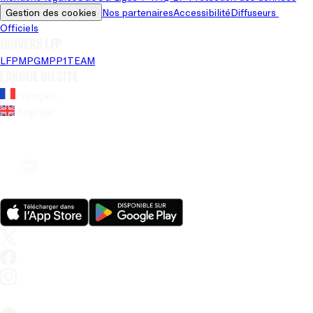
Gestion des cookies
Nos partenaires
Accessibilité
Diffuseurs 
Officiels
Univers LFP
LFP
MPG
MPP
1TEAM
Langue du site
Français
Anglais