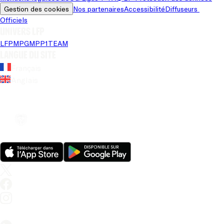
Gestion des cookies
Nos partenaires
Accessibilité
Diffuseurs 
Officiels
Univers LFP
LFP
MPG
MPP
1TEAM
Langue du site
Français
Anglais