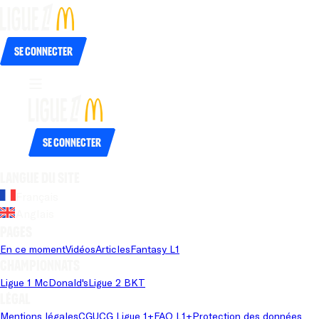
Se connecter
Se connecter
Langue du site
Français
Anglais
Pages
En ce moment
Vidéos
Articles
Fantasy L1
Championnats
Ligue 1 McDonald's
Ligue 2 BKT
Légal
Mentions légales
CGU
CG Ligue 1+
FAQ L1+
Protection des données