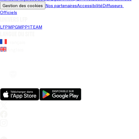
Gestion des cookies
Nos partenaires
Accessibilité
Diffuseurs 
Officiels
Univers LFP
LFP
MPG
MPP
1TEAM
Langue du site
Français
Anglais