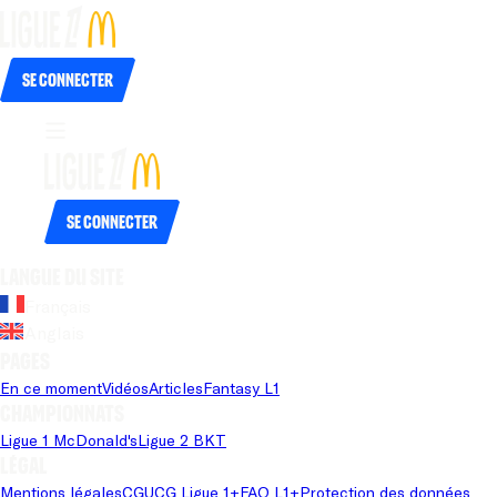
Se connecter
Se connecter
Langue du site
Français
Anglais
Pages
En ce moment
Vidéos
Articles
Fantasy L1
Championnats
Ligue 1 McDonald's
Ligue 2 BKT
Légal
Mentions légales
CGU
CG Ligue 1+
FAQ L1+
Protection des données