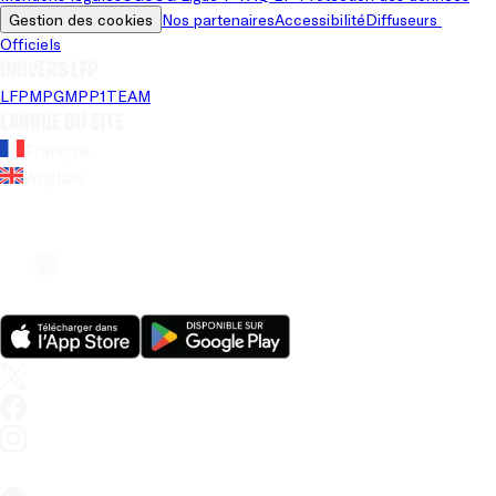
Gestion des cookies
Nos partenaires
Accessibilité
Diffuseurs 
Officiels
Univers LFP
LFP
MPG
MPP
1TEAM
Langue du site
Français
Anglais