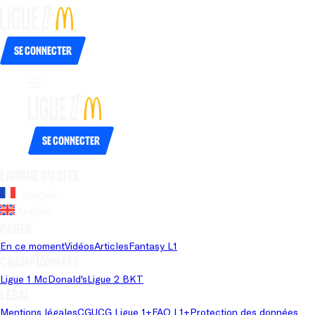
Se connecter
Se connecter
Langue du site
Français
Anglais
Pages
En ce moment
Vidéos
Articles
Fantasy L1
Championnats
Ligue 1 McDonald's
Ligue 2 BKT
Légal
Mentions légales
CGU
CG Ligue 1+
FAQ L1+
Protection des données