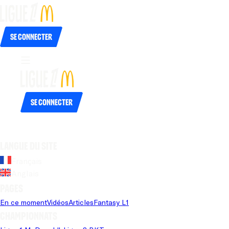
Se connecter
Se connecter
Langue du site
Français
Anglais
Pages
En ce moment
Vidéos
Articles
Fantasy L1
Championnats