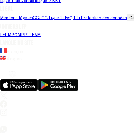
Ligue 1 McDonald's
Ligue 2 BKT
Légal
Mentions légales
CGU
CG Ligue 1+
FAQ L1+
Protection des données
Ge
Univers LFP
LFP
MPG
MPP
1TEAM
Langue du site
Français
Anglais