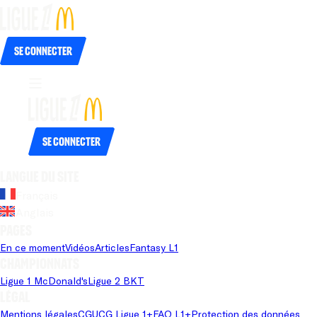
Se connecter
Se connecter
Langue du site
Français
Anglais
Pages
En ce moment
Vidéos
Articles
Fantasy L1
Championnats
Ligue 1 McDonald's
Ligue 2 BKT
Légal
Mentions légales
CGU
CG Ligue 1+
FAQ L1+
Protection des données