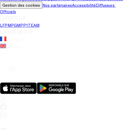
Gestion des cookies
Nos partenaires
Accessibilité
Diffuseurs 
Officiels
Univers LFP
LFP
MPG
MPP
1TEAM
Langue du site
Français
Anglais