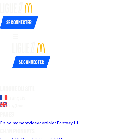
Se connecter
Se connecter
Langue du site
Français
Anglais
Pages
En ce moment
Vidéos
Articles
Fantasy L1
Championnats