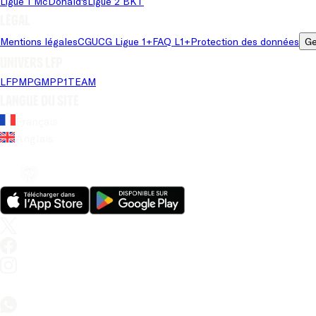
Ligue 1 McDonald's
Ligue 2 BKT
Légal
Mentions légales
CGU
CG Ligue 1+
FAQ L1+
Protection des données
Ge
Univers LFP
LFP
MPG
MPP
1TEAM
Langue du site
Français
Anglais