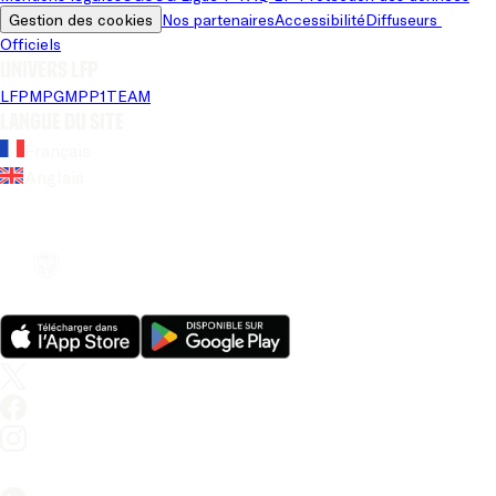
Gestion des cookies
Nos partenaires
Accessibilité
Diffuseurs 
Officiels
Univers LFP
LFP
MPG
MPP
1TEAM
Langue du site
Français
Anglais