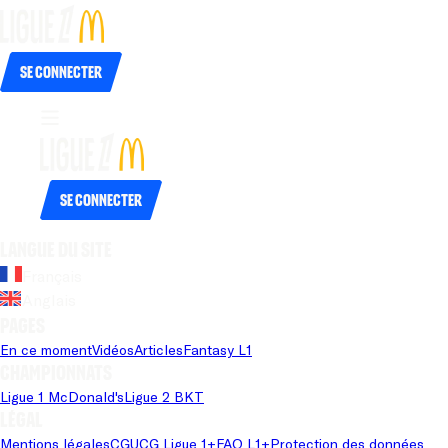
Se connecter
Se connecter
Langue du site
Français
Anglais
Pages
En ce moment
Vidéos
Articles
Fantasy L1
Championnats
Ligue 1 McDonald's
Ligue 2 BKT
Légal
Mentions légales
CGU
CG Ligue 1+
FAQ L1+
Protection des données