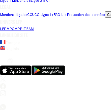
Ligue 1 McDonald's
Ligue 2 BKT
Légal
Mentions légales
CGU
CG Ligue 1+
FAQ L1+
Protection des données
Ge
Univers LFP
LFP
MPG
MPP
1TEAM
Langue du site
Français
Anglais