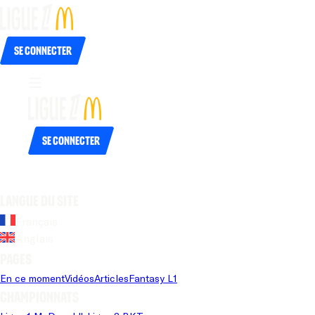
Se connecter
Se connecter
Langue du site
Français
Anglais
Pages
En ce moment
Vidéos
Articles
Fantasy L1
Championnats