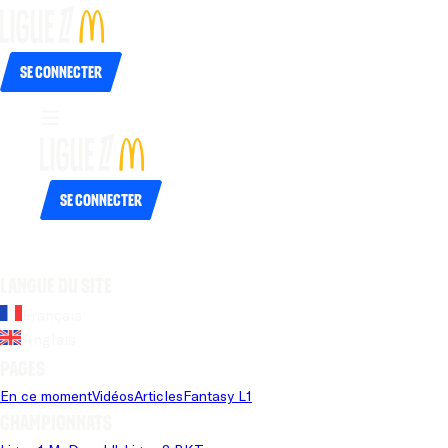
Se connecter
Se connecter
Langue du site
Français
Anglais
Pages
En ce moment
Vidéos
Articles
Fantasy L1
Championnats