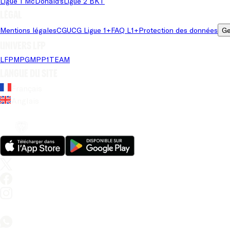
Ligue 1 McDonald's
Ligue 2 BKT
Légal
Mentions légales
CGU
CG Ligue 1+
FAQ L1+
Protection des données
Ge
Univers LFP
LFP
MPG
MPP
1TEAM
Langue du site
Français
Anglais