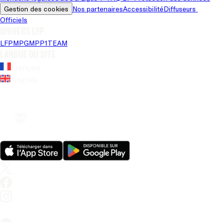
Gestion des cookies
Nos partenaires
Accessibilité
Diffuseurs 
Officiels
Univers LFP
LFP
MPG
MPP
1TEAM
Langue du site
Français
Anglais