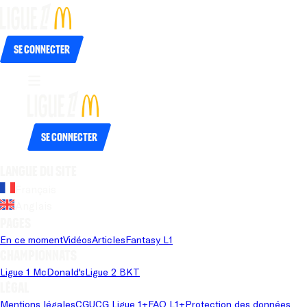
Se connecter
Se connecter
Langue du site
Français
Anglais
Pages
En ce moment
Vidéos
Articles
Fantasy L1
Championnats
Ligue 1 McDonald's
Ligue 2 BKT
Légal
Mentions légales
CGU
CG Ligue 1+
FAQ L1+
Protection des données