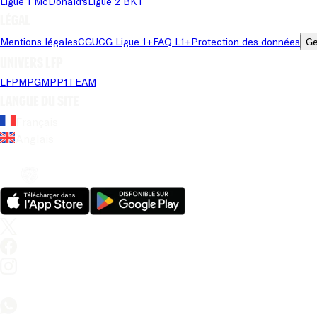
Ligue 1 McDonald's
Ligue 2 BKT
Légal
Mentions légales
CGU
CG Ligue 1+
FAQ L1+
Protection des données
Ge
Univers LFP
LFP
MPG
MPP
1TEAM
Langue du site
Français
Anglais