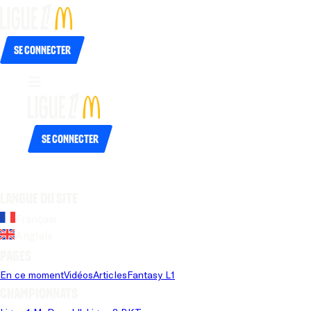
Se connecter
Se connecter
Langue du site
Français
Anglais
Pages
En ce moment
Vidéos
Articles
Fantasy L1
Championnats